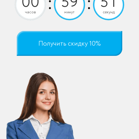
часов
минут
секунд
Получить скидку 10%