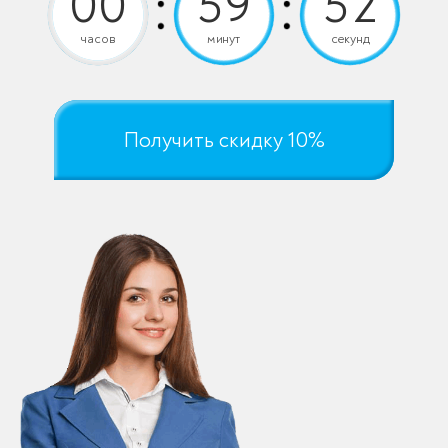
часов
минут
секунд
Получить скидку 10%